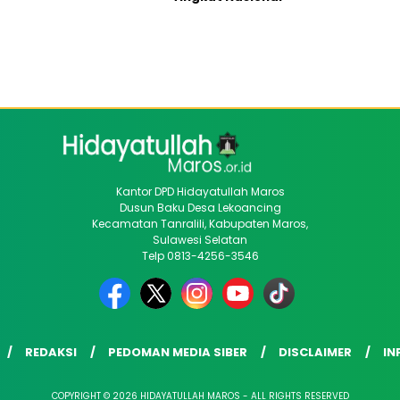
Kantor DPD Hidayatullah Maros
Dusun Baku Desa Lekoancing
Kecamatan Tanralili, Kabupaten Maros,
Sulawesi Selatan
Telp 0813-4256-3546
REDAKSI
PEDOMAN MEDIA SIBER
DISCLAIMER
IN
COPYRIGHT © 2026 HIDAYATULLAH MAROS - ALL RIGHTS RESERVED