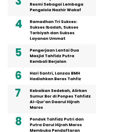
Resmi Sebagai Lembaga
Pengelola Nazhir Wakaf
Ramadhan Tri Sukses:
Sukses Ibadah, Sukses
Tarbiyah dan Sukses
Layanan Ummat
Pengerjaan Lantai Dua
Masjid Tahfidz Putra
Kembali Berjalan
Hari Santri, Lanzas BMH
Hadiahkan Beras Tahfiz
Kebaikan Sedekah, Alirkan
Sumur Bor di Ponpes Tahfidz
Al-Qur’an Daarul Hijrah
Maros
Pondok Tahfidz Putri dan
Putra Darul Hijrah Maros
Membuka Pendaftaran