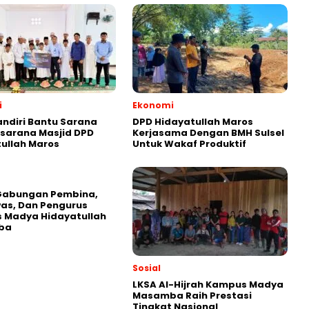
i
Ekonomi
ndiri Bantu Sarana
DPD Hidayatullah Maros
sarana Masjid DPD
Kerjasama Dengan BMH Sulsel
ullah Maros
Untuk Wakaf Produktif
Gabungan Pembina,
as, Dan Pengurus
 Madya Hidayatullah
ba
Sosial
LKSA Al-Hijrah Kampus Madya
Masamba Raih Prestasi
Tingkat Nasional