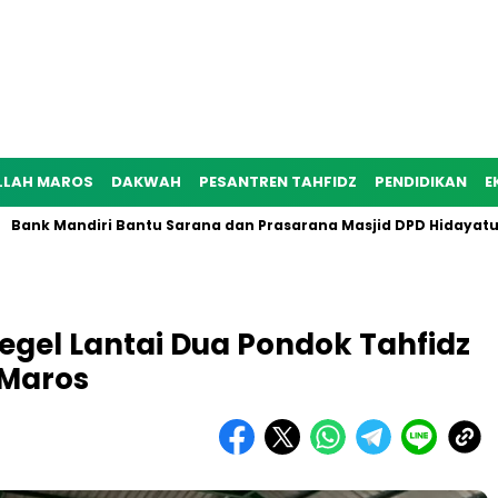
LLAH MAROS
DAKWAH
PESANTREN TAHFIDZ
PENDIDIKAN
E
Mandiri Bantu Sarana dan Prasarana Masjid DPD Hidayatullah M
gel Lantai Dua Pondok Tahfidz
 Maros