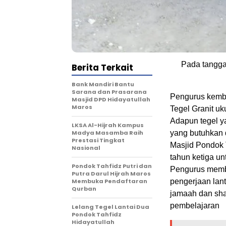
Pada tangga
Berita Terkait
Bank Mandiri Bantu
Sarana dan Prasarana
Pengurus kemb
Masjid DPD Hidayatullah
Maros
Tegel Granit uk
Adapun tegel y
LKSA Al-Hijrah Kampus
Madya Masamba Raih
yang butuhkan 
Prestasi Tingkat
Masjid Pondok 
Nasional
tahun ketiga u
Pondok Tahfidz Putri dan
Pengurus membu
Putra Darul Hijrah Maros
Membuka Pendaftaran
pengerjaan lant
Qurban
jamaah dan shal
pembelajaran
Lelang Tegel Lantai Dua
Pondok Tahfidz
Hidayatullah