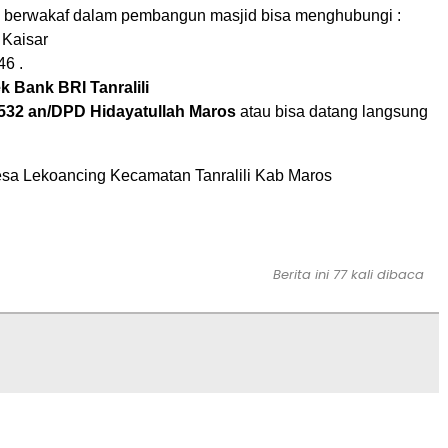
n berwakaf dalam pembangun masjid bisa menghubungi :
Kaisar
6 .
k Bank BRI Tanralili
532 an/DPD Hidayatullah Maros
atau bisa datang langsung
a Lekoancing Kecamatan Tanralili Kab Maros
Berita ini 77 kali dibaca