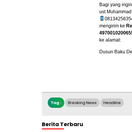
Bagi yang ingi
ust Muhammad 
08134256354
mengirim ke
Re
497001020065
ke alamat:
Dusun Baku Des
Tag :
Breaking News
Headline
Berita Terbaru