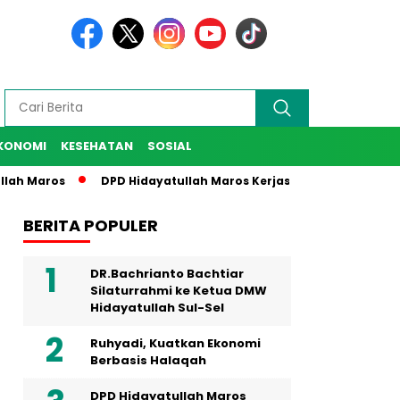
KONOMI
KESEHATAN
SOSIAL
aros
DPD Hidayatullah Maros Kerjasama Dengan BMH Sulsel 
BERITA POPULER
DR.Bachrianto Bachtiar
Silaturrahmi ke Ketua DMW
Hidayatullah Sul-Sel
Ruhyadi, Kuatkan Ekonomi
Berbasis Halaqah
DPD Hidayatullah Maros