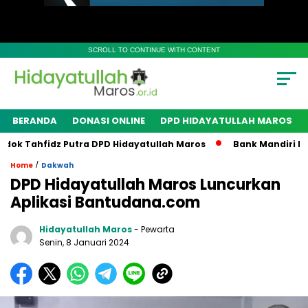
SCROLL TO CONTINUE WITH CONTENT
BERANDA
DONASI ONLINE
DPD HIDAYATULLAH MAROS
 Tahfidz Putra DPD Hidayatullah Maros
Bank Mandiri Bant
/
Home
Dakwah
DPD Hidayatullah Maros Luncurkan
Aplikasi Bantudana.com
Hidayatullah Maros
- Pewarta
Senin, 8 Januari 2024