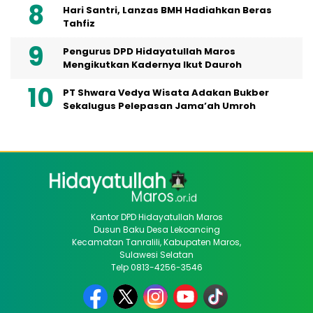
Hari Santri, Lanzas BMH Hadiahkan Beras
Tahfiz
Pengurus DPD Hidayatullah Maros
Mengikutkan Kadernya Ikut Dauroh
PT Shwara Vedya Wisata Adakan Bukber
Sekalugus Pelepasan Jama’ah Umroh
Kantor DPD Hidayatullah Maros
Dusun Baku Desa Lekoancing
Kecamatan Tanralili, Kabupaten Maros,
Sulawesi Selatan
Telp 0813-4256-3546