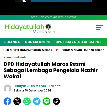
SCROLL TO CONTINUE WITH CONTENT
BERANDA
DONASI ONLINE
DPD HIDAYATULLAH MAROS
tra DPD Hidayatullah Maros
Bank Mandiri Bantu Sarana dan
/
Home
Dakwah
DPD Hidayatullah Maros Resmi
Sebagai Lembaga Pengelola Nazhir
Wakaf
Hidayatullah Maros
- Pewarta
Selasa, 10 Desember 2024