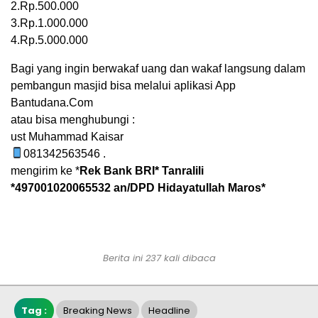
2.Rp.500.000
3.Rp.1.000.000
4.Rp.5.000.000
Bagi yang ingin berwakaf uang dan wakaf langsung dalam
pembangun masjid bisa melalui aplikasi App
Bantudana.Com
atau bisa menghubungi :
ust Muhammad Kaisar
081342563546 .
mengirim ke *
Rek Bank BRI* Tanralili
*497001020065532 an/DPD Hidayatullah Maros*
Berita ini 237 kali dibaca
Tag :
Breaking News
Headline