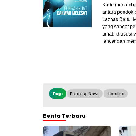
Kadir menamba
antara pondok 
Laznas Baitul M
yang sangat pe
umat, khususnya
lancar dan mem
Tag :
Breaking News
Headline
Berita Terbaru