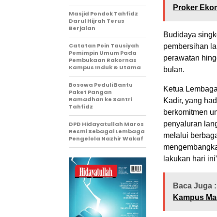
Proker Eko
Masjid Pondok Tahfidz
Darul Hijrah Terus
Berjalan
Budidaya singk
Catatan Poin Tausiyah
pembersihan l
Pemimpin Umum Pada
perawatan hin
Pembukaan Rakornas
Kampus Induk & Utama
bulan.
Bosowa Peduli Bantu
Ketua Lembaga 
Paket Pangan
Ramadhan ke Santri
Kadir, yang ha
Tahfidz
berkomitmen un
penyaluran lan
DPD Hidayatullah Maros
Resmi Sebagai Lembaga
melalui berbag
Pengelola Nazhir Wakaf
mengembangkan 
lakukan hari ini
Baca Juga :
Kampus Mad