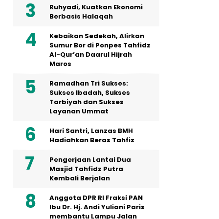
Ruhyadi, Kuatkan Ekonomi
Berbasis Halaqah
Kebaikan Sedekah, Alirkan
Sumur Bor di Ponpes Tahfidz
Al-Qur’an Daarul Hijrah
Maros
Ramadhan Tri Sukses:
Sukses Ibadah, Sukses
Tarbiyah dan Sukses
Layanan Ummat
Hari Santri, Lanzas BMH
Hadiahkan Beras Tahfiz
Pengerjaan Lantai Dua
Masjid Tahfidz Putra
Kembali Berjalan
Anggota DPR RI Fraksi PAN
Ibu Dr. Hj. Andi Yuliani Paris
membantu Lampu Jalan