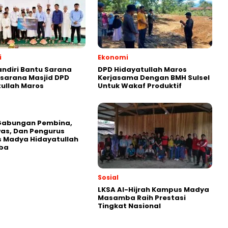
i
Ekonomi
ndiri Bantu Sarana
DPD Hidayatullah Maros
sarana Masjid DPD
Kerjasama Dengan BMH Sulsel
ullah Maros
Untuk Wakaf Produktif
Gabungan Pembina,
as, Dan Pengurus
 Madya Hidayatullah
ba
Sosial
LKSA Al-Hijrah Kampus Madya
Masamba Raih Prestasi
Tingkat Nasional