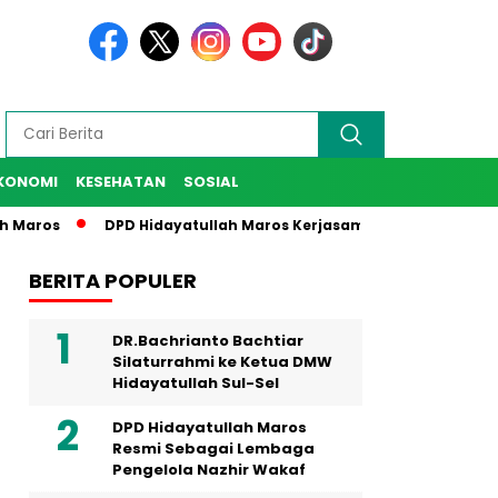
KONOMI
KESEHATAN
SOSIAL
os
DPD Hidayatullah Maros Kerjasama Dengan BMH Sulsel Un
BERITA POPULER
DR.Bachrianto Bachtiar
Silaturrahmi ke Ketua DMW
Hidayatullah Sul-Sel
DPD Hidayatullah Maros
Resmi Sebagai Lembaga
Pengelola Nazhir Wakaf