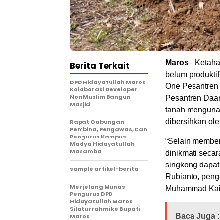
Maros
– Ketaha
Berita Terkait
belum produktif
DPD Hidayatullah Maros
One Pesantren
Kolaborasi Developer
Non Muslim Bangun
Pesantren Daar
Masjid
tanah mengunak
dibersihkan oleh
Rapat Gabungan
Pembina, Pengawas, Dan
Pengurus Kampus
“Selain member
Madya Hidayatullah
Masamba
dinikmati seca
singkong dapat 
sample artikel-berita
Rubianto, peng
Menjelang Munas
Muhammad Kai
Pengurus DPD
Hidayatullah Maros
Silaturrahmi ke Bupati
Baca Juga :
Maros