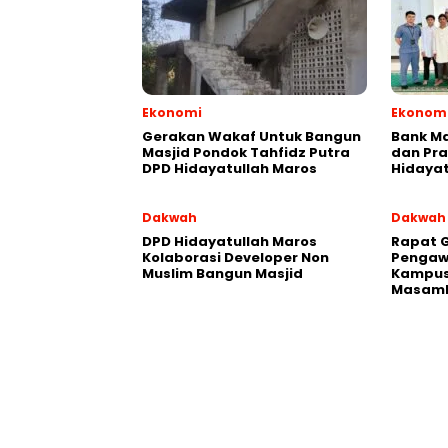
Ekonomi
Ekonom
Gerakan Wakaf Untuk Bangun
Bank Ma
Masjid Pondok Tahfidz Putra
dan Pra
DPD Hidayatullah Maros
Hidayat
Dakwah
Dakwah
DPD Hidayatullah Maros
Rapat 
Kolaborasi Developer Non
Pengaw
Muslim Bangun Masjid
Kampus
Masam