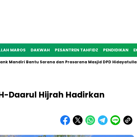
LLAH MAROS
DAKWAH
PESANTREN TAHFIDZ
PENDIDIKAN
E
ndiri Bantu Sarana dan Prasarana Masjid DPD Hidayatullah Mar
MH-Daarul Hijrah Hadirkan