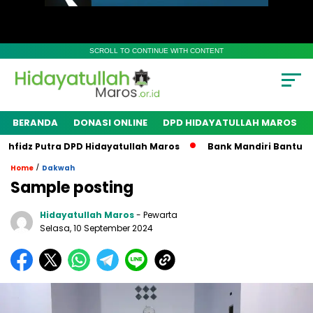
SCROLL TO CONTINUE WITH CONTENT
BERANDA
DONASI ONLINE
DPD HIDAYATULLAH MAROS
idz Putra DPD Hidayatullah Maros
Bank Mandiri Bantu Sara
/
Home
Dakwah
Sample posting
Hidayatullah Maros
- Pewarta
Selasa, 10 September 2024