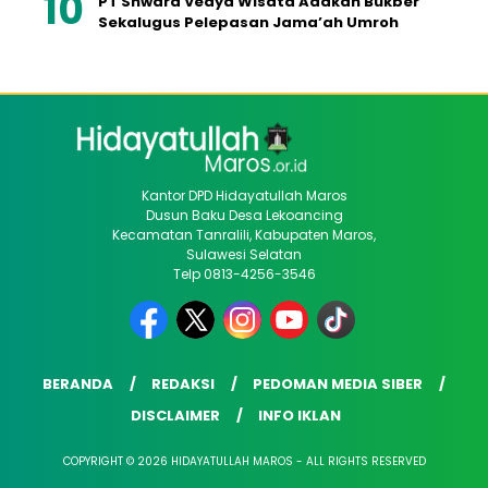
PT Shwara Vedya Wisata Adakan Bukber
Sekalugus Pelepasan Jama’ah Umroh
Kantor DPD Hidayatullah Maros
Dusun Baku Desa Lekoancing
Kecamatan Tanralili, Kabupaten Maros,
Sulawesi Selatan
Telp 0813-4256-3546
BERANDA
REDAKSI
PEDOMAN MEDIA SIBER
DISCLAIMER
INFO IKLAN
COPYRIGHT © 2026 HIDAYATULLAH MAROS - ALL RIGHTS RESERVED